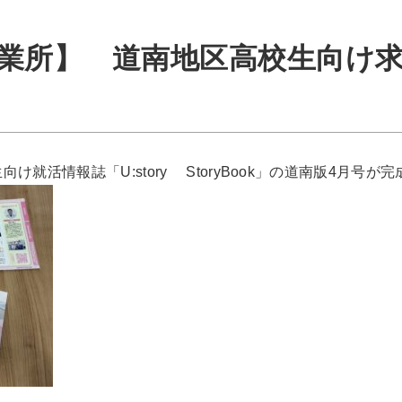
業所】 道南地区高校生向け
就活情報誌「U:story StoryBook」の道南版4月号が