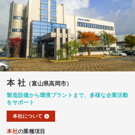
本 社
（富山県高岡市）
製造設備から環境プラントまで、
多様な企業活動
をサポート
本社について
本社
の業種項目